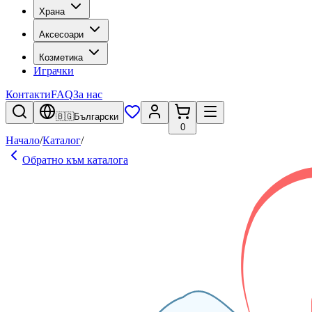
Храна
Аксесоари
Козметика
Играчки
Контакти
FAQ
За нас
🇧🇬
Български
0
Начало
/
Каталог
/
Обратно към каталога