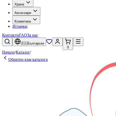
Храна
Аксесоари
Козметика
Играчки
Контакти
FAQ
За нас
🇧🇬
Български
0
Начало
/
Каталог
/
Обратно към каталога