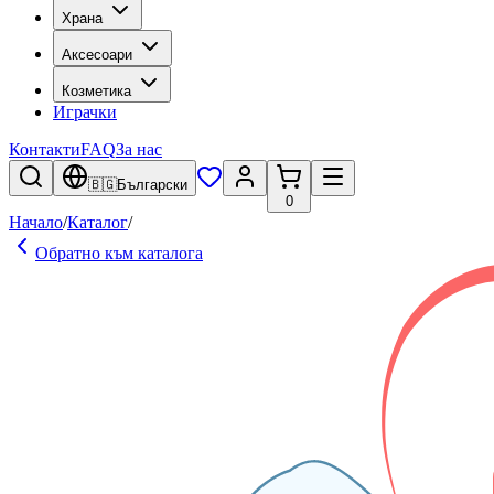
Храна
Аксесоари
Козметика
Играчки
Контакти
FAQ
За нас
🇧🇬
Български
0
Начало
/
Каталог
/
Обратно към каталога