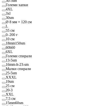
30-5sm
Големи хапки
4XL
3xl
30sm
Ø 8 мм × 120 см
L
55 см
0–200 г
10 см
18mm150sm
60h60
6XL
Големи спирали
13-5sm
16mm-h-23-sm
Малки спирали
25-5sm
XXXL
19sm
25 см
20-3
XXL
7,5 см
15mm60sm