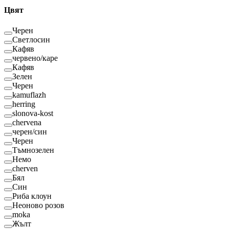
Цвят
Черен
Светлосин
Кафяв
червено/каре
Кафяв
Зелен
Черен
kamuflazh
herring
slonova-kost
chervena
черен/син
Черен
Тъмнозелен
Немо
cherven
Бял
Син
Риба клоун
Неоново розов
moka
Жълт