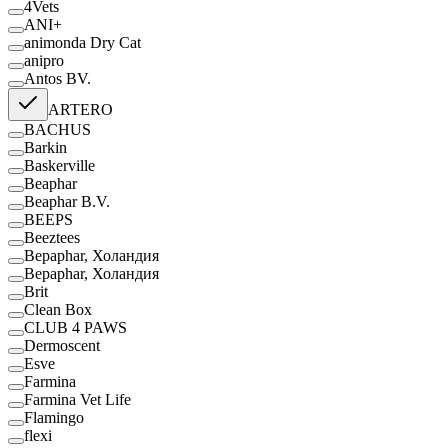
4Vets
ANI+
animonda Dry Cat
anipro
Antos BV.
ARTERO
BACHUS
Barkin
Baskerville
Beaphar
Beaphar B.V.
BEEPS
Beeztees
Bepaphar, Холандия
Bepaphar, Холандия
Brit
Clean Box
CLUB 4 PAWS
Dermoscent
Esve
Farmina
Farmina Vet Life
Flamingo
flexi