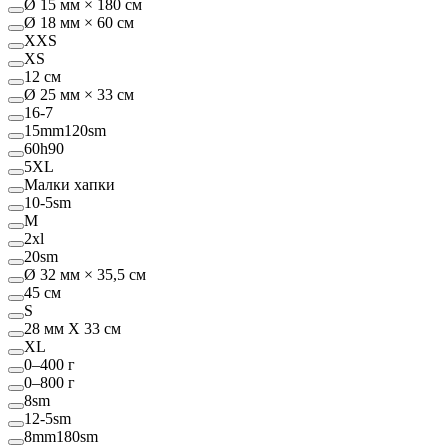
Ø 15 мм × 180 см
Ø 18 мм × 60 см
XXS
XS
12 см
Ø 25 мм × 33 см
16-7
15mm120sm
60h90
5XL
Малки хапки
10-5sm
M
2xl
20sm
Ø 32 мм × 35,5 см
45 см
S
28 мм Х 33 см
XL
0–400 г
0–800 г
8sm
12-5sm
8mm180sm