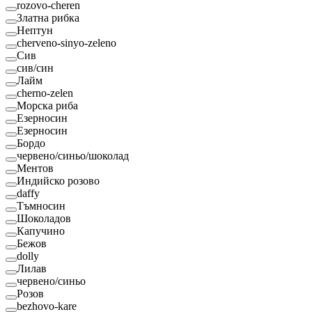
rozovo-cheren
Златна рибка
Нептун
cherveno-sinyo-zeleno
Сив
сив/син
Лайм
cherno-zelen
Морска риба
Езерносин
Езерносин
Бордо
червено/синьо/шоколад
Ментов
Индийско розово
daffy
Тъмносин
Шоколадов
Капучино
Бежов
dolly
Лилав
червено/синьо
Розов
bezhovo-kare