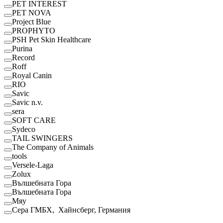
PET INTEREST
PET NOVA
Project Blue
PROPHYTO
PSH Pet Skin Healthcare
Purina
Record
Roff
Royal Canin
RІО
Savic
Savic n.v.
sera
SOFT CARE
Sydeco
TAIL SWINGERS
The Company of Animals
tools
Versele-Laga
Zolux
Вълшебната Гора
Вълшебната Гора
Мяу
Сера ГМБХ, Хайнсберг, Германия