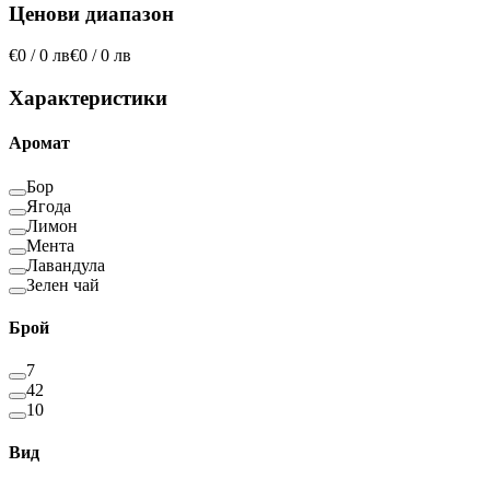
Ценови диапазон
€0 / 0 лв
€0 / 0 лв
Характеристики
Аромат
Бор
Ягода
Лимон
Мента
Лавандула
Зелен чай
Брой
7
42
10
Вид