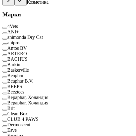
Козметика
Марки
4Vets
ANI+
animonda Dry Cat
anipro
Antos BV.
ARTERO
BACHUS
Barkin
Baskerville
Beaphar
Beaphar B.V.
BEEPS
Beeztees
Bepaphar, Холандия
Bepaphar, Холандия
Brit
Clean Box
CLUB 4 PAWS
Dermoscent
Esve
Farmina