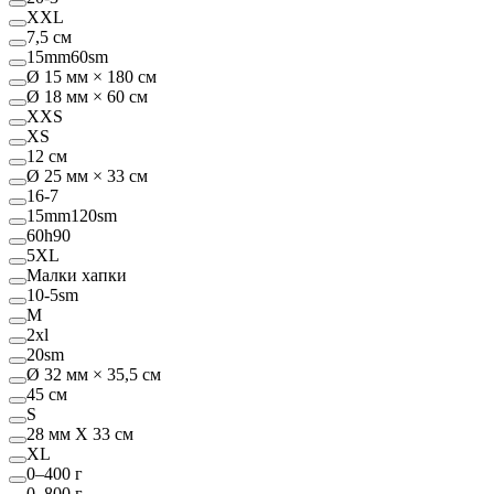
XXL
7,5 см
15mm60sm
Ø 15 мм × 180 см
Ø 18 мм × 60 см
XXS
XS
12 см
Ø 25 мм × 33 см
16-7
15mm120sm
60h90
5XL
Малки хапки
10-5sm
M
2xl
20sm
Ø 32 мм × 35,5 см
45 см
S
28 мм Х 33 см
XL
0–400 г
0–800 г