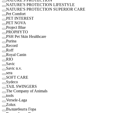
NATURE'S PROTECTION
NATURE'S PROTECTION LIFESTYLE
NATURE'S PROTECTION SUPERIOR CARE
Pet Comfort
PET INTEREST
PET NOVA
Project Blue
PROPHYTO
PSH Pet Skin Healthcare
Purina
Record
Roff
Royal Canin
RІО
Savic
Savic n.v.
sera
SOFT CARE
Sydeco
TAIL SWINGERS
The Company of Animals
tools
Versele-Laga
Zolux
Вълшебната Гора