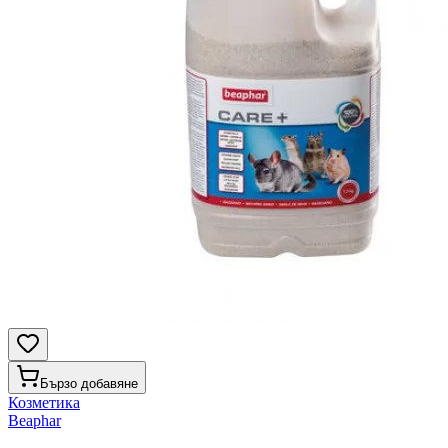
Бързо добавяне
Козметика
Beaphar