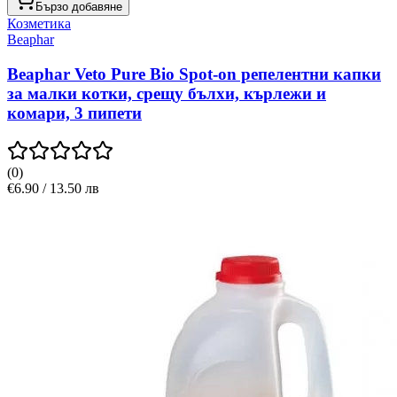
Бързо добавяне
Козметика
Beaphar
Beaphar Veto Pure Bio Spot-on репелентни капки
за малки котки, срещу бълхи, кърлежи и
комари, 3 пипети
(
0
)
€6.90 / 13.50 лв