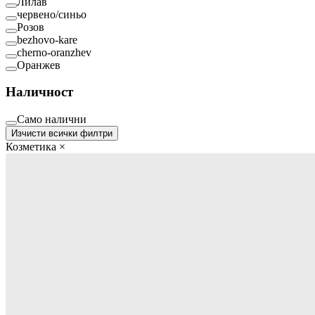
Лилав
червено/синьо
Розов
bezhovo-kare
cherno-oranzhev
Оранжев
Наличност
Само налични
Изчисти всички филтри
Козметика
×