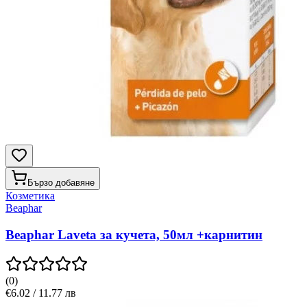
Бързо добавяне
Козметика
Beaphar
Beaphar Laveta за кучета, 50мл +карнитин
(
0
)
€6.02 / 11.77 лв