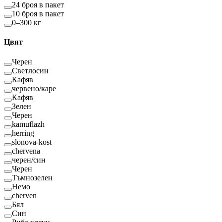
24 броя в пакет
10 броя в пакет
0–300 кг
Цвят
Черен
Светлосин
Кафяв
червено/каре
Кафяв
Зелен
Черен
kamuflazh
herring
slonova-kost
chervena
черен/син
Черен
Тъмнозелен
Немо
cherven
Бял
Син