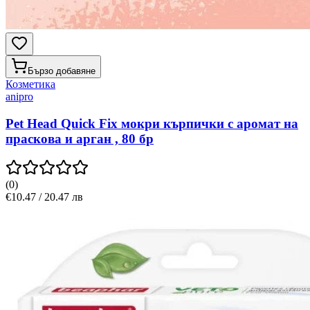
Бързо добавяне
Козметика
anipro
Pet Head Quick Fix мокри кърпички с аромат на
праскова и арган , 80 бр
(
0
)
€10.47 / 20.47 лв