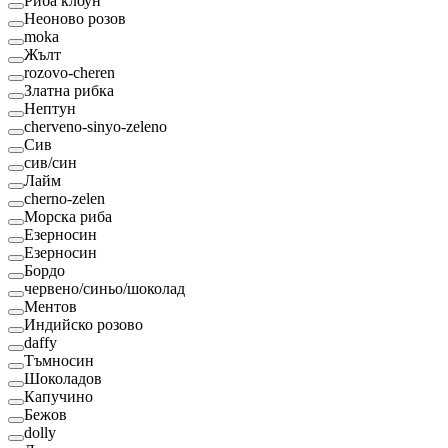
Риба клоун
Неоново розов
moka
Жълт
rozovo-cheren
Златна рибка
Нептун
cherveno-sinyo-zeleno
Сив
сив/син
Лайм
cherno-zelen
Морска риба
Езерносин
Езерносин
Бордо
червено/синьо/шоколад
Ментов
Индийско розово
daffy
Тъмносин
Шоколадов
Капучино
Бежов
dolly