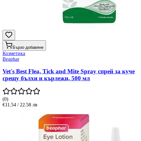
Бързо добавяне
Козметика
Beaphar
Vet's Best Flea, Tick and Mite Spray спрей за куче
срещу бълхи и кърлежи, 500 мл
(
0
)
€11.54 / 22.58 лв