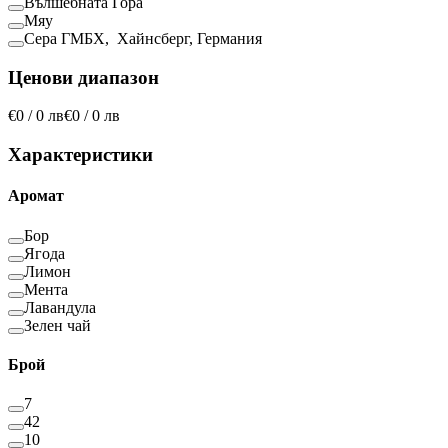
Вълшебната Гора
Мяу
Сера ГМБХ, Хайнсберг, Германия
Ценови диапазон
€0 / 0 лв
€0 / 0 лв
Характеристики
Аромат
Бор
Ягода
Лимон
Мента
Лавандула
Зелен чай
Брой
7
42
10