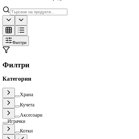
Филтри
Филтри
Категории
Храна
Кучета
Аксесоари
Играчки
Котки