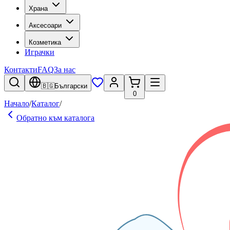
Храна
Аксесоари
Козметика
Играчки
Контакти
FAQ
За нас
🇧🇬
Български
0
Начало
/
Каталог
/
Обратно към каталога