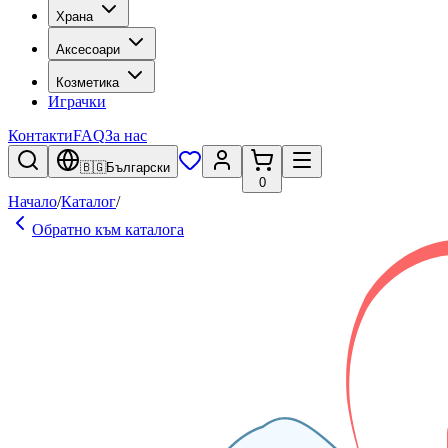
Храна
Аксесоари
Козметика
Играчки
Контакти
FAQ
За нас
🇧🇬
Български
0
Начало
/
Каталог
/
Обратно към каталога